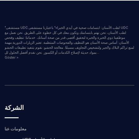
"مستشفى UDC لطب الأسنان: ابتسامات صحية في أيدي الخبراء" باعتبارنا مستشفى UDC
لطب الأسنان، نحن نهتم بابتسامتك ونكون معك في كل خطوة على الطريق. نحن نعمل مع
موظفينا ذوي الخبرة والخبرة لتحقيق أقصى قدر من صحة أسنانك. خدماتنا: تنظيف وفحص
الأسنان: أساس صحة الأسنان هو التنظيف والفحوصات المنتظمة. تعتبر الزيارات الدورية مهمة
لمنع تراكم البلاك والجير ولتشخيص التجاويف مسبقًا. معالجة الحشو: نقوم بتنفيذ تطبيقات الحشو
...
بمواد حديثة لإصلاح الكدمات أو الكسور. نحن نقدم أفضل الحلول لل
Göster >
الشركة
معلومات عنا