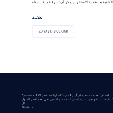
علامة
20 YAŞ DIŞ ÇEKIMI
"مستشفى UDC لطب الأسنان: ابتسامات صحية في أيدي الخبراء" باعتبارنا مستشفى UDC لطب الأسنان، نحن نهتم بابتسامتك ونكون معك في كل خطوة على الطريق. نحن نعمل مع موظفينا ذوي الخبرة والخبرة لتحقيق أقصى قدر من صحة أسنانك. خدماتنا: تنظيف
يذ تطبيقات الحشو بمواد حديثة لإصلاح الكدمات أو الكسور. نحن نقدم أفضل الحلول
...
لل
Göster >