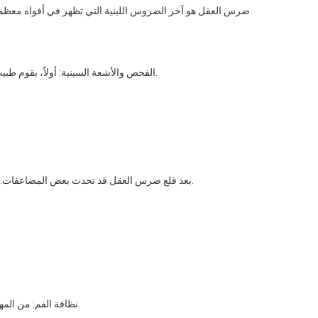
ضرس العقل هو آخر الضروس اللبنية التي تظهر في أفواه معظم ال
الفحص والأشعة السينية: أولاً، يقوم طبيب الأسنان بفحص ضروس العقل وعادةً ما يقوم بإجراء الأشعة السينية. تُستخدم هذه الأشعة السينية لتقييم موضع السن والأنسجة المحيطة به.
بعد قلع ضرس العقل قد تحدث بعض المضاعفات. قد تشمل هذه الألم أو التورم أو النزيف أو العدوى أو تلف الأعصاب. ومع ذلك، عادة ما تكون هذه المضاعفات مؤقتة وتشفى بالرعاية المناسبة.
نظافة الفم: من المهم الاهتمام بنظافة الفم، على النحو الموصى به من قبل طبيب أسنانك. ومع ذلك، ينبغي الحرص على عدم الاتصال مباشرة بمنطقة الاستخراج.