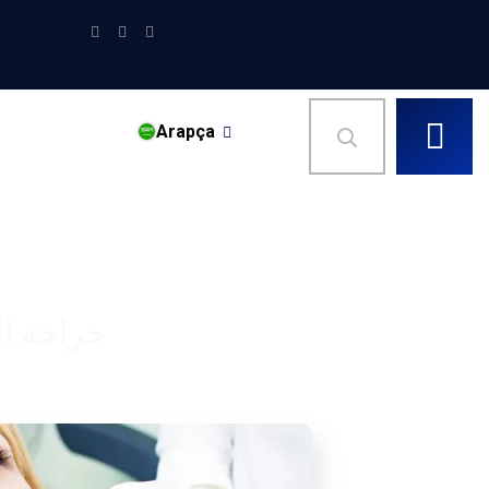
Arapça
جراحة ال