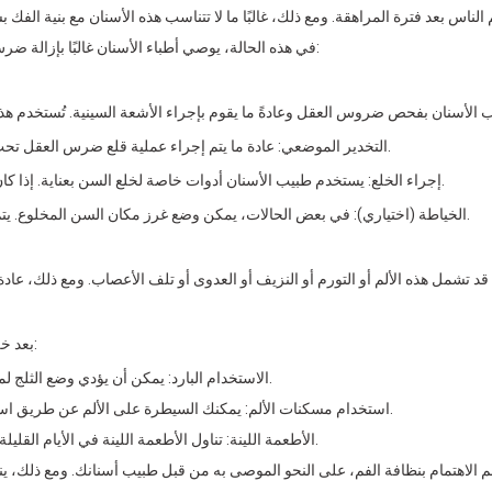
ناس بعد فترة المراهقة. ومع ذلك، غالبًا ما لا تتناسب هذه الأسنان مع بنية ال
في هذه الحالة، يوصي أطباء الأسنان غالبًا بإزالة ضرس العقل. إليك ما تحتاج إلى معرفته حول قلع ضرس العقل:
التخدير الموضعي: عادة ما يتم إجراء عملية قلع ضرس العقل تحت التخدير الموضعي. بعد تخدير اللثة تبدأ عملية قلع الأسنان.
إجراء الخلع: يستخدم طبيب الأسنان أدوات خاصة لخلع السن بعناية. إذا كان هناك غطاء من الأنسجة حيث يظهر السن، يتم إزالته أيضًا.
الخياطة (اختياري): في بعض الحالات، يمكن وضع غرز مكان السن المخلوع. يتم ذلك لتغطية موقع الاستخراج وتعزيز الشفاء بشكل أسرع.
بعد خلع ضرس العقل، يمكن للنصائح التالية تسريع عملية الشفاء:
الاستخدام البارد: يمكن أن يؤدي وضع الثلج لمدة 24 ساعة الأولى بعد عملية الاستخراج إلى تقليل التورم.
استخدام مسكنات الألم: يمكنك السيطرة على الألم عن طريق استخدام مسكنات الألم التي يوصي بها طبيب أسنانك بانتظام.
الأطعمة اللينة: تناول الأطعمة اللينة في الأيام القليلة الأولى بعد عملية الاستخراج يمكن أن يسهل عملية الشفاء.