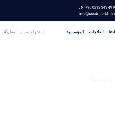
+90 0212 343 49 
info@udcdispoliklinik
دتنا
العلاجات
المؤسسية
لرئيسية