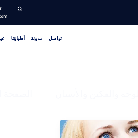
90
.com
تواصل
مدونة
أطباؤنا
عيا
استخراج ضرس العقل
وجه والفكين والأسنان
الصفحة ا