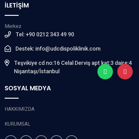
İLETİŞİM
Merkez
Tel: +90 0212 343 49 90
Destek: info@udcdispoliklinik.com
Teşvikiye cd no:16 Celal Derviş apt kat:3 daire:4
Nişantaşı/İstanbul
SOSYAL MEDYA
HAKKIMIZDA
KURUMSAL