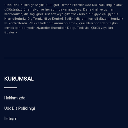
"Udc Dis Polikliniği: Sağlıklı Gülüşler, Uzman Ellerde" Udc Dis Polikliniği olarak,
gülüşünüzü önemsiyor ve her adımda yanınızdayız. Deneyimli ve uzman
kadromuzla, diş sağlığınızı üst seviyeye çıkarmak için elbirliğiyle çalışıyoruz.
Hizmetlerimiz: Diş Temizliği ve Kontrol: Sağlıklı dişlerin temeli düzenli temizlik
ve kontrollerdir. Plak ve tartar birikimini önlemek, çürükleri önceden teşhis
etmek için periyodik ziyaretler önemlidir. Dolgu Tedavisi: Çürük veya kırı
...
Göster >
KURUMSAL
Hakkımızda
Udc Dis Polikliniği
İletişim